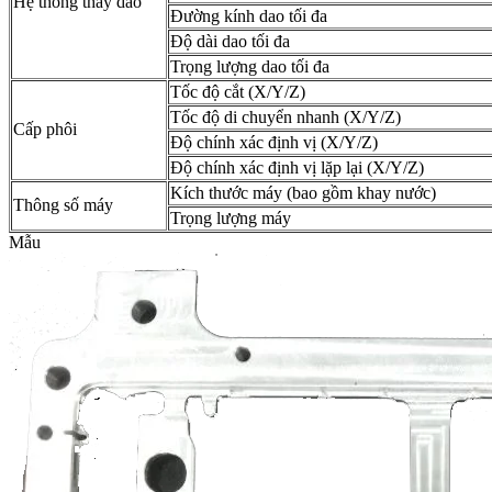
Hệ thống thay dao
Đường kính dao tối đa
Độ dài dao tối đa
Trọng lượng dao tối đa
Tốc độ cắt (X/Y/Z)
Tốc độ di chuyển nhanh (X/Y/Z)
Cấp phôi
Độ chính xác định vị (X/Y/Z)
Độ chính xác định vị lặp lại (X/Y/Z)
Kích thước máy (bao gồm khay nước)
Thông số máy
Trọng lượng máy
Mẫu