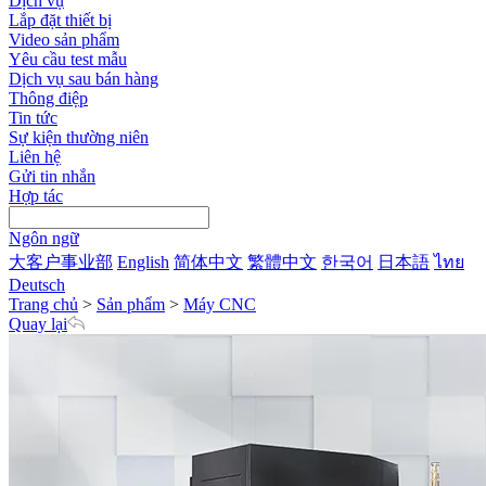
Dịch vụ
Lắp đặt thiết bị
Video sản phẩm
Yêu cầu test mẫu
Dịch vụ sau bán hàng
Thông điệp
Tin tức
Sự kiện thường niên
Liên hệ
Gửi tin nhắn
Hợp tác
Ngôn ngữ
大客户事业部
English
简体中文
繁體中文
한국어
日本語
ไทย
Deutsch
Trang chủ
>
Sản phẩm
>
Máy CNC
Quay lại