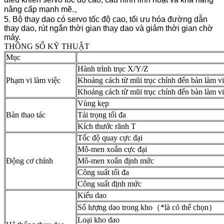
nâng cấp mạnh mẽ.。
5.
Bộ thay dao có
servo tốc độ cao, tối ưu hóa đường dẫn
thay dao, rút ​​ngắn thời gian thay dao và giảm thời gian chờ
máy.
THÔNG SỐ KỸ THUẬT
Mục
Hành trình trục X/Y/Z
Phạm vi làm việc
Khoảng cách từ mũi trục chính đến bàn làm việ
Khoảng cách từ mũi trục chính đến bàn làm vi
Vùng kẹp
Bàn thao tác
Tải trọng tối đa
Kích thước rãnh T
Tốc độ quay cực đại
Mô-men xoắn cực đại
Động cơ chính
Mô-men xoắn định mức
Công suất tối đa
Công suất định mức
Kiểu dao
Số lượng dao trong kho（*là có thể chọn）
Loại kho dao