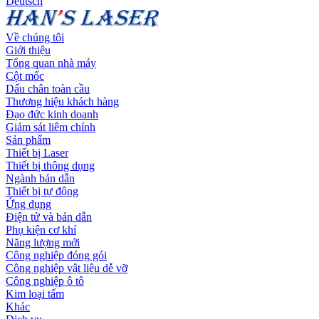
Deutsch
Về chúng tôi
Giới thiệu
Tổng quan nhà máy
Cột mốc
Dấu chân toàn cầu
Thương hiệu khách hàng
Đạo đức kinh doanh
Giám sát liêm chính
Sản phẩm
Thiết bị Laser
Thiết bị thông dụng
Ngành bán dẫn
Thiết bị tự động
Ứng dụng
Điện tử và bán dẫn
Phụ kiện cơ khí
Năng lượng mới
Công nghiệp đóng gói
Công nghiệp vật liệu dễ vỡ
Công nghiệp ô tô
Kim loại tấm
Khác