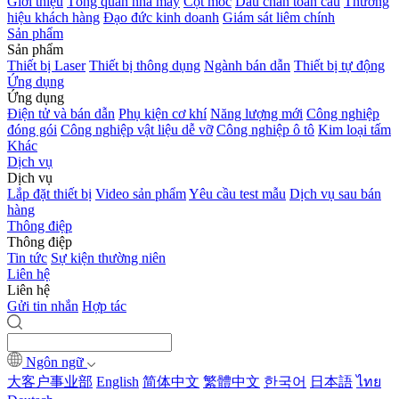
Giới thiệu
Tổng quan nhà máy
Cột mốc
Dấu chân toàn cầu
Thương
hiệu khách hàng
Đạo đức kinh doanh
Giám sát liêm chính
Sản phẩm
Sản phẩm
Thiết bị Laser
Thiết bị thông dụng
Ngành bán dẫn
Thiết bị tự động
Ứng dụng
Ứng dụng
Điện tử và bán dẫn
Phụ kiện cơ khí
Năng lượng mới
Công nghiệp
đóng gói
Công nghiệp vật liệu dễ vỡ
Công nghiệp ô tô
Kim loại tấm
Khác
Dịch vụ
Dịch vụ
Lắp đặt thiết bị
Video sản phẩm
Yêu cầu test mẫu
Dịch vụ sau bán
hàng
Thông điệp
Thông điệp
Tin tức
Sự kiện thường niên
Liên hệ
Liên hệ
Gửi tin nhắn
Hợp tác
Ngôn ngữ
大客户事业部
English
简体中文
繁體中文
한국어
日本語
ไทย