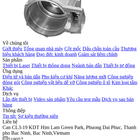
Về chúng tôi
Giới thiệu
Tổng quan nhà máy
Cột mốc
Dấu chân toàn cầu
Thương
hiệu khách hàng
Đạo đức kinh doanh
Giám sát liêm chính
Sản phẩm
Thiết bị Laser
Thiết bị thông dụng
Ngành bán dẫn
Thiết bị tự động
Ứng dụng
Điện tử và bán dẫn
Phụ kiện cơ khí
Năng lượng mới
Công nghiệp
đóng gói
Công nghiệp vật liệu dễ vỡ
Công nghiệp ô tô
Kim loại tấm
Khác
Dịch vụ
Lắp đặt thiết bị
Video sản phẩm
Yêu cầu test mẫu
Dịch vụ sau bán
hàng
Thông điệp
Tin tức
Sự kiện thường niên
Liên hệ
Can CL3-19 KDT Him Lam Green Park, Phuong Dai Phuc, Thanh
pho Bac Ninh, Bac Ninh,Vietnam
518057