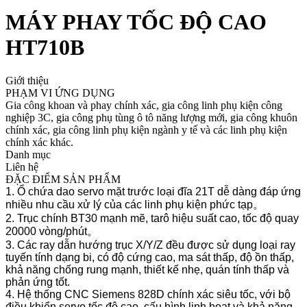
MÁY PHAY TỐC ĐỘ CAO
HT710B
Giới thiệu
PHẠM VI ỨNG DỤNG
Gia công khoan và phay chính xác, gia công linh phụ kiện công
nghiệp 3C, gia công phụ tùng ô tô năng lượng mới, gia công khuôn
chính xác, gia công linh phụ kiện ngành y tế và các linh phụ kiện
chính xác khác.
Danh mục
Liên hệ
ĐẶC ĐIỂM SẢN PHẨM
1.
Ổ chứa dao servo mặt trước loại đĩa 21T dễ dàng đáp ứng
nhiều nhu cầu xử lý của các linh phụ kiện phức tạp。
2. Trục chính BT30 mạnh mẽ, tarô hiệu suất cao, tốc độ quay
20000 vòng/phút。
3. Các ray dẫn hướng trục X/Y/Z đều được sử dụng loại ray
tuyến tính dạng bi, có độ cứng cao, ma sát thấp, độ ồn thấp,
khả năng chống rung mạnh, thiết kế nhẹ, quán tính thấp và
phản ứng tốt.
4. Hệ thống CNC Siemens 828D chính xác siêu tốc, với bộ
điều khiển servo tốc độ cao, cấu hình linh hoạt và khả năng