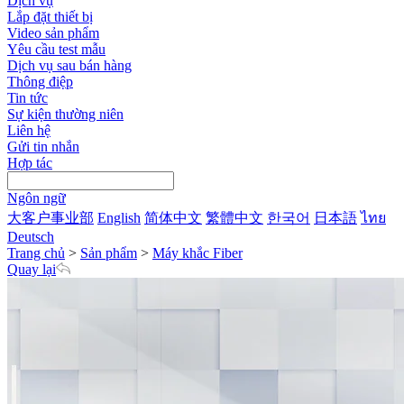
Dịch vụ
Lắp đặt thiết bị
Video sản phẩm
Yêu cầu test mẫu
Dịch vụ sau bán hàng
Thông điệp
Tin tức
Sự kiện thường niên
Liên hệ
Gửi tin nhắn
Hợp tác
Ngôn ngữ
大客户事业部
English
简体中文
繁體中文
한국어
日本語
ไทย
Deutsch
Trang chủ
>
Sản phẩm
>
Máy khắc Fiber
Quay lại