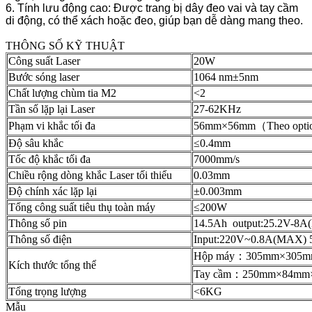
6. Tính lưu động cao: Được trang bị dây đeo vai và tay cầm
di động, có thể xách hoặc đeo, giúp bạn dễ dàng mang theo.
THÔNG SỐ KỸ THUẬT
Công suất Laser
20W
Bước sóng laser
1064 nm±5nm
Chất lượng chùm tia M2
<2
Tần số lặp lại Laser
27-62KHz
Phạm vi khắc tối đa
56mm×56mm（Theo optio
Độ sâu khắc
≤0.4mm
Tốc độ khắc tối đa
7000mm/s
Chiều rộng dòng khắc Laser tối thiểu
0.03mm
Độ chính xác lặp lại
±0.003mm
Tổng công suất tiêu thụ toàn máy
≤200W
Thông số pin
14.5Ah output:25.2V-8
Thông số điện
Input:220V~0.8A(MAX) 
Hộp máy：305mm×305m
Kích thước tổng thể
Tay cầm：250mm×84mm
Tổng trọng lượng
<6KG
Mẫu