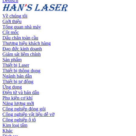
Deutsch
Về chúng tôi
Giới thiệu
Tổng quan nhà máy
Cột mốc
Dấu chân toàn cầu
Thương hiệu khách hàng
Đạo đức kinh doanh
Giám sát liêm chính
Sản phẩm
Thiết bị Laser
Thiết bị thông dụng
Ngành bán dẫn
Thiết bị tự động
Ứng dụng
Điện tử và bán dẫn
Phụ kiện cơ khí
Năng lượng mới
Công nghiệp đóng gói
Công nghiệp vật liệu dễ vỡ
Công nghiệp ô tô
Kim loại tấm
Khác