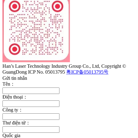
Han’s Laser Technology Industry Group Co., Ltd, Copyright ©
GuangDong ICP No. 05013795
粤ICP备05013795号
Gửi tin nhắn
Tên：
Điện thoại：
Công ty：
Thư điện tử：
Quốc gia