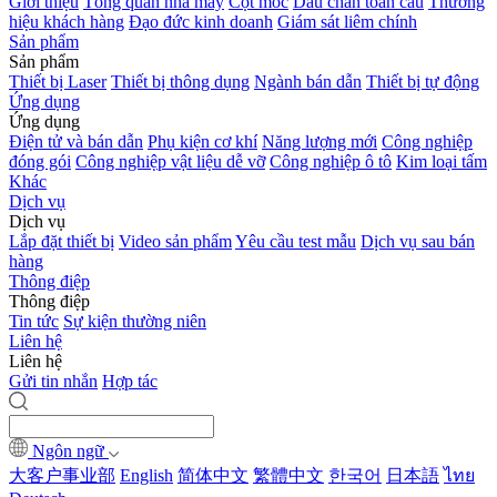
Giới thiệu
Tổng quan nhà máy
Cột mốc
Dấu chân toàn cầu
Thương
hiệu khách hàng
Đạo đức kinh doanh
Giám sát liêm chính
Sản phẩm
Sản phẩm
Thiết bị Laser
Thiết bị thông dụng
Ngành bán dẫn
Thiết bị tự động
Ứng dụng
Ứng dụng
Điện tử và bán dẫn
Phụ kiện cơ khí
Năng lượng mới
Công nghiệp
đóng gói
Công nghiệp vật liệu dễ vỡ
Công nghiệp ô tô
Kim loại tấm
Khác
Dịch vụ
Dịch vụ
Lắp đặt thiết bị
Video sản phẩm
Yêu cầu test mẫu
Dịch vụ sau bán
hàng
Thông điệp
Thông điệp
Tin tức
Sự kiện thường niên
Liên hệ
Liên hệ
Gửi tin nhắn
Hợp tác
Ngôn ngữ
大客户事业部
English
简体中文
繁體中文
한국어
日本語
ไทย