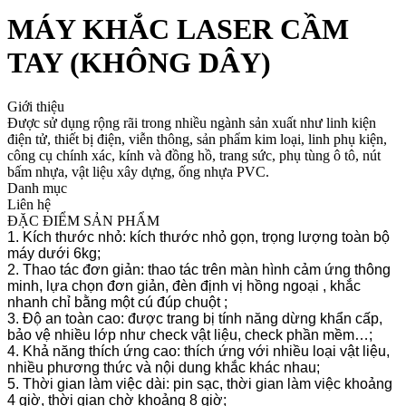
MÁY KHẮC LASER CẦM
TAY (KHÔNG DÂY)
Giới thiệu
Được sử dụng rộng rãi trong nhiều ngành sản xuất như linh kiện
điện tử, thiết bị điện, viễn thông, sản phẩm kim loại, linh phụ kiện,
công cụ chính xác, kính và đồng hồ, trang sức, phụ tùng ô tô, nút
bấm nhựa, vật liệu xây dựng, ống nhựa PVC.
Danh mục
Liên hệ
ĐẶC ĐIỂM SẢN PHẨM
1. Kích thước nhỏ: kích thước nhỏ gọn, trọng lượng toàn bộ
máy dưới 6kg;
2. Thao tác đơn giản: thao tác trên màn hình cảm ứng thông
minh, lựa chọn đơn giản, đèn định vị hồng ngoại , khắc
nhanh chỉ bằng một cú đúp chuột ;
3. Độ an toàn cao: được trang bị tính năng dừng khẩn cấp,
bảo vệ nhiều lớp như check vật liệu, check phần mềm…;
4. Khả năng thích ứng cao: thích ứng với nhiều loại vật liệu,
nhiều phương thức và nội dung khắc khác nhau;
5. Thời gian làm việc dài: pin sạc, thời gian làm việc khoảng
4 giờ, thời gian chờ khoảng 8 giờ;