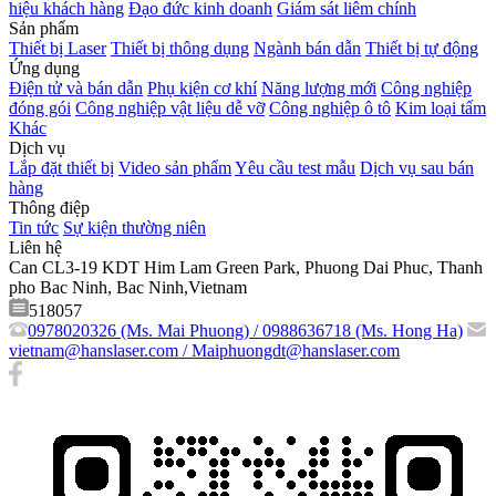
hiệu khách hàng
Đạo đức kinh doanh
Giám sát liêm chính
Sản phẩm
Thiết bị Laser
Thiết bị thông dụng
Ngành bán dẫn
Thiết bị tự động
Ứng dụng
Điện tử và bán dẫn
Phụ kiện cơ khí
Năng lượng mới
Công nghiệp
đóng gói
Công nghiệp vật liệu dễ vỡ
Công nghiệp ô tô
Kim loại tấm
Khác
Dịch vụ
Lắp đặt thiết bị
Video sản phẩm
Yêu cầu test mẫu
Dịch vụ sau bán
hàng
Thông điệp
Tin tức
Sự kiện thường niên
Liên hệ
Can CL3-19 KDT Him Lam Green Park, Phuong Dai Phuc, Thanh
pho Bac Ninh, Bac Ninh,Vietnam
518057
0978020326 (Ms. Mai Phuong) / 0988636718 (Ms. Hong Ha)
vietnam@hanslaser.com / Maiphuongdt@hanslaser.com