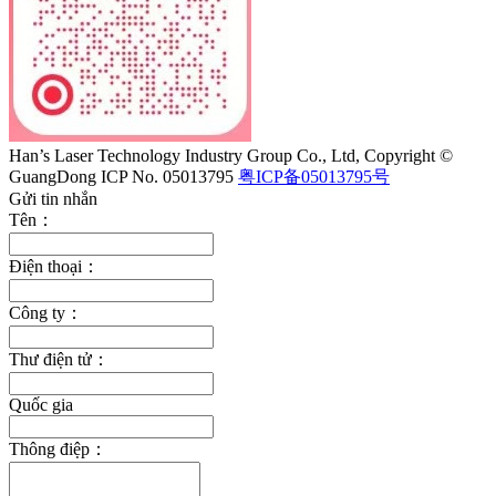
Han’s Laser Technology Industry Group Co., Ltd, Copyright ©
GuangDong ICP No. 05013795
粤ICP备05013795号
Gửi tin nhắn
Tên：
Điện thoại：
Công ty：
Thư điện tử：
Quốc gia
Thông điệp：