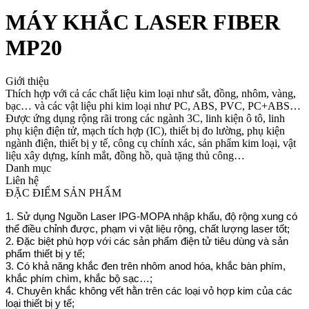
MÁY KHẮC LASER FIBER
MP20
Giới thiệu
Thích hợp với cả các chất liệu kim loại như sắt, đồng, nhôm, vàng,
bạc… và các vật liệu phi kim loại như PC, ABS, PVC, PC+ABS…
Được ứng dụng rộng rãi trong các ngành 3C, linh kiện ô tô, linh
phụ kiện điện tử, mạch tích hợp (IC), thiết bị đo lường, phụ kiện
ngành điện, thiết bị y tế, công cụ chính xác, sản phẩm kim loại, vật
liệu xây dựng, kính mắt, đồng hồ, quà tặng thủ công…
Danh mục
Liên hệ
ĐẶC ĐIỂM SẢN PHẨM
1. Sử dụng Nguồn Laser IPG-MOPA nhập khẩu, độ rộng xung có
thể điều chỉnh được, phạm vi vật liệu rộng, chất lượng laser tốt;
2. Đặc biệt phù hợp với các sản phẩm điện tử tiêu dùng và sản
phẩm thiết bị y tế;
3. Có khả năng khắc đen trên nhôm anod hóa, khắc bàn phím,
khắc phím chìm, khắc bộ sạc…;
4. Chuyên khắc không vết hằn trên các loại vỏ hợp kim của các
loại thiết bị y tế;