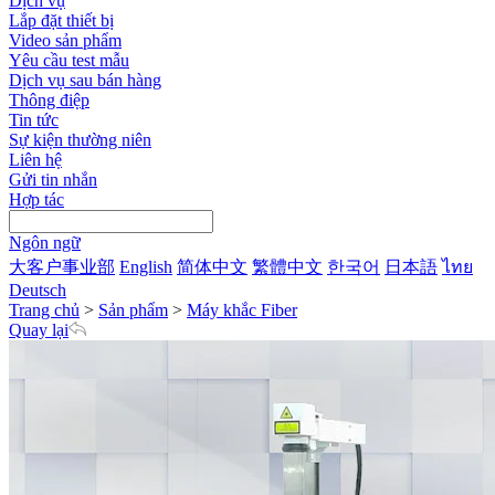
Dịch vụ
Lắp đặt thiết bị
Video sản phẩm
Yêu cầu test mẫu
Dịch vụ sau bán hàng
Thông điệp
Tin tức
Sự kiện thường niên
Liên hệ
Gửi tin nhắn
Hợp tác
Ngôn ngữ
大客户事业部
English
简体中文
繁體中文
한국어
日本語
ไทย
Deutsch
Trang chủ
>
Sản phẩm
>
Máy khắc Fiber
Quay lại