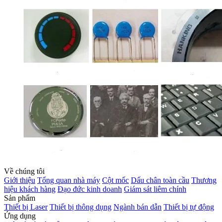
Về chúng tôi
Giới thiệu
Tổng quan nhà máy
Cột mốc
Dấu chân toàn cầu
Thương
hiệu khách hàng
Đạo đức kinh doanh
Giám sát liêm chính
Sản phẩm
Thiết bị Laser
Thiết bị thông dụng
Ngành bán dẫn
Thiết bị tự động
Ứng dụng