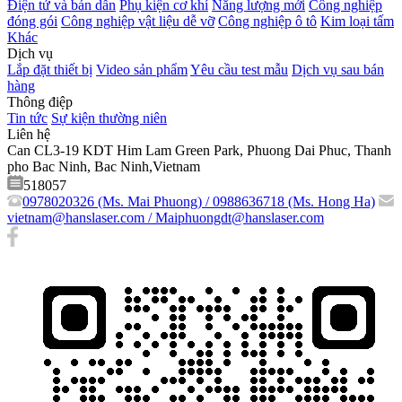
Điện tử và bán dẫn
Phụ kiện cơ khí
Năng lượng mới
Công nghiệp
đóng gói
Công nghiệp vật liệu dễ vỡ
Công nghiệp ô tô
Kim loại tấm
Khác
Dịch vụ
Lắp đặt thiết bị
Video sản phẩm
Yêu cầu test mẫu
Dịch vụ sau bán
hàng
Thông điệp
Tin tức
Sự kiện thường niên
Liên hệ
Can CL3-19 KDT Him Lam Green Park, Phuong Dai Phuc, Thanh
pho Bac Ninh, Bac Ninh,Vietnam
518057
0978020326 (Ms. Mai Phuong) / 0988636718 (Ms. Hong Ha)
vietnam@hanslaser.com / Maiphuongdt@hanslaser.com