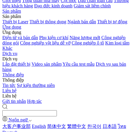
Giới thiệu
Tổng quan nhà máy
Cột mốc
Dấu chân toàn cầu
Thương
hiệu khách hàng
Đạo đức kinh doanh
Giám sát liêm chính
Sản phẩm
Sản phẩm
Thiết bị Laser
Thiết bị thông dụng
Ngành bán dẫn
Thiết bị tự động
Ứng dụng
Ứng dụng
Điện tử và bán dẫn
Phụ kiện cơ khí
Năng lượng mới
Công nghiệp
đóng gói
Công nghiệp vật liệu dễ vỡ
Công nghiệp ô tô
Kim loại tấm
Khác
Dịch vụ
Dịch vụ
Lắp đặt thiết bị
Video sản phẩm
Yêu cầu test mẫu
Dịch vụ sau bán
hàng
Thông điệp
Thông điệp
Tin tức
Sự kiện thường niên
Liên hệ
Liên hệ
Gửi tin nhắn
Hợp tác
Ngôn ngữ
大客户事业部
English
简体中文
繁體中文
한국어
日本語
ไทย