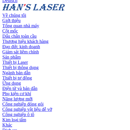
Deutsch
Về chúng tôi
Giới thiệu
Tổng quan nhà máy
Cột mốc
Dấu chân toàn cầu
Thương hiệu khách hàng
Đạo đức kinh doanh
Giám sát liêm chính
Sản phẩm
Thiết bị Laser
Thiết bị thông dụng
Ngành bán dẫn
Thiết bị tự động
Ứng dụng
Điện tử và bán dẫn
Phụ kiện cơ khí
Năng lượng mới
Công nghiệp đóng gói
Công nghiệp vật liệu dễ vỡ
Công nghiệp ô tô
Kim loại tấm
Khác