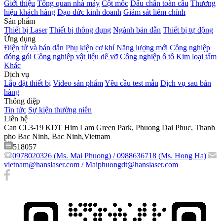
Giới thiệu
Tổng quan nhà máy
Cột mốc
Dấu chân toàn cầu
Thương
hiệu khách hàng
Đạo đức kinh doanh
Giám sát liêm chính
Sản phẩm
Thiết bị Laser
Thiết bị thông dụng
Ngành bán dẫn
Thiết bị tự động
Ứng dụng
Điện tử và bán dẫn
Phụ kiện cơ khí
Năng lượng mới
Công nghiệp
đóng gói
Công nghiệp vật liệu dễ vỡ
Công nghiệp ô tô
Kim loại tấm
Khác
Dịch vụ
Lắp đặt thiết bị
Video sản phẩm
Yêu cầu test mẫu
Dịch vụ sau bán
hàng
Thông điệp
Tin tức
Sự kiện thường niên
Liên hệ
Can CL3-19 KDT Him Lam Green Park, Phuong Dai Phuc, Thanh
pho Bac Ninh, Bac Ninh,Vietnam
518057
0978020326 (Ms. Mai Phuong) / 0988636718 (Ms. Hong Ha)
vietnam@hanslaser.com / Maiphuongdt@hanslaser.com