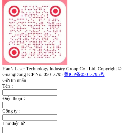
Han’s Laser Technology Industry Group Co., Ltd, Copyright ©
GuangDong ICP No. 05013795
粤ICP备05013795号
Gửi tin nhắn
Tên：
Điện thoại：
Công ty：
Thư điện tử：