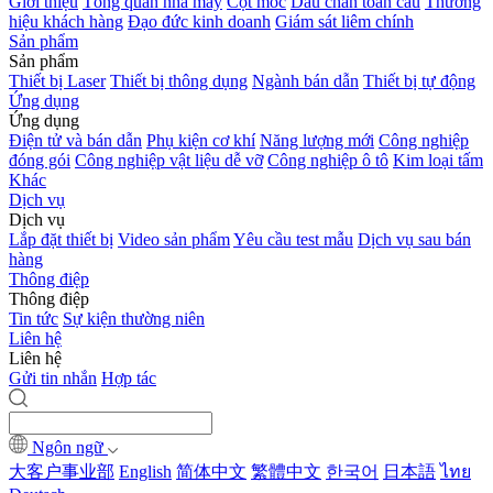
Giới thiệu
Tổng quan nhà máy
Cột mốc
Dấu chân toàn cầu
Thương
hiệu khách hàng
Đạo đức kinh doanh
Giám sát liêm chính
Sản phẩm
Sản phẩm
Thiết bị Laser
Thiết bị thông dụng
Ngành bán dẫn
Thiết bị tự động
Ứng dụng
Ứng dụng
Điện tử và bán dẫn
Phụ kiện cơ khí
Năng lượng mới
Công nghiệp
đóng gói
Công nghiệp vật liệu dễ vỡ
Công nghiệp ô tô
Kim loại tấm
Khác
Dịch vụ
Dịch vụ
Lắp đặt thiết bị
Video sản phẩm
Yêu cầu test mẫu
Dịch vụ sau bán
hàng
Thông điệp
Thông điệp
Tin tức
Sự kiện thường niên
Liên hệ
Liên hệ
Gửi tin nhắn
Hợp tác
Ngôn ngữ
大客户事业部
English
简体中文
繁體中文
한국어
日本語
ไทย