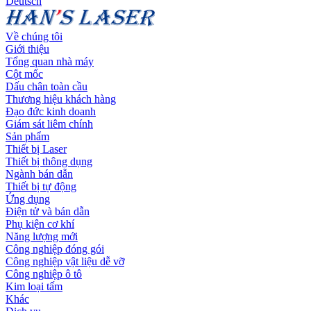
Deutsch
Về chúng tôi
Giới thiệu
Tổng quan nhà máy
Cột mốc
Dấu chân toàn cầu
Thương hiệu khách hàng
Đạo đức kinh doanh
Giám sát liêm chính
Sản phẩm
Thiết bị Laser
Thiết bị thông dụng
Ngành bán dẫn
Thiết bị tự động
Ứng dụng
Điện tử và bán dẫn
Phụ kiện cơ khí
Năng lượng mới
Công nghiệp đóng gói
Công nghiệp vật liệu dễ vỡ
Công nghiệp ô tô
Kim loại tấm
Khác