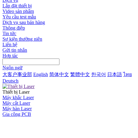
Dịch vụ
Lắp đặt thiết bị
Video sản phẩm
Yêu cầu test mẫu
Dịch vụ sau bán hàng
Thông điệp
Tin tức
Sự kiện thường niên
Liên hệ
Gửi tin nhắn
Hợp tác
Ngôn ngữ
大客户事业部
English
简体中文
繁體中文
한국어
日本語
ไทย
Deutsch
Thiết bị Laser
Máy khắc Laser
Máy cắt Laser
Máy hàn Laser
Gia công PCB